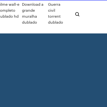
ilme wall-e
Download a
Guerra
completo
grande
civil
ublado hd
muralha
torrent
dublado
dublado