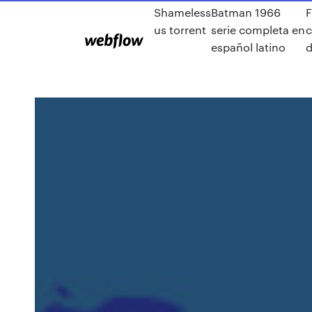
Shameless
Batman 1966
F
us torrent
serie completa en
español latino
d